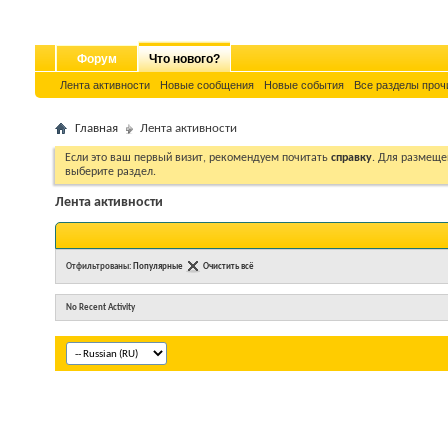
Форум
Что нового?
Лента активности
Новые сообщения
Новые события
Все разделы проч
Главная
Лента активности
Если это ваш первый визит, рекомендуем почитать
справку
. Для размеще
выберите раздел.
Лента активности
Отфильтрованы:
Популярные
Очистить всё
No Recent Activity