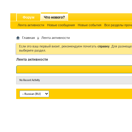
Форум
Что нового?
Лента активности
Новые сообщения
Новые события
Все разделы проч
Главная
Лента активности
Если это ваш первый визит, рекомендуем почитать
справку
. Для размеще
выберите раздел.
Лента активности
No Recent Activity