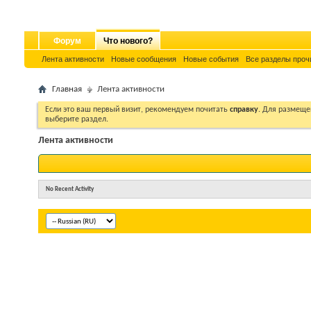
Форум
Что нового?
Лента активности
Новые сообщения
Новые события
Все разделы проч
Главная
Лента активности
Если это ваш первый визит, рекомендуем почитать
справку
. Для размеще
выберите раздел.
Лента активности
No Recent Activity