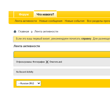
Форум
Что нового?
Лента активности
Новые сообщения
Новые события
Все разделы проч
Главная
Лента активности
Если это ваш первый визит, рекомендуем почитать
справку
. Для размеще
Лента активности
Отфильтрованы:
Фотографии
Очистить всё
No Recent Activity