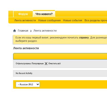
Форум
Что нового?
Лента активности
Новые сообщения
Новые события
Все разделы проч
Главная
Лента активности
Если это ваш первый визит, рекомендуем почитать
справку
. Для размеще
выберите раздел.
Лента активности
Отфильтрованы:
Популярные
Очистить всё
No Recent Activity