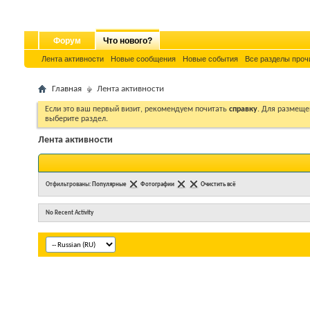
Форум
Что нового?
Лента активности
Новые сообщения
Новые события
Все разделы проч
Главная
Лента активности
Если это ваш первый визит, рекомендуем почитать
справку
. Для размеще
выберите раздел.
Лента активности
Отфильтрованы:
Популярные
Фотографии
Очистить всё
No Recent Activity