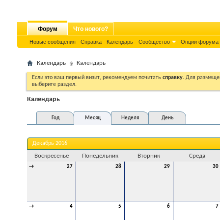
Форум
Что нового?
Новые сообщения
Справка
Календарь
Сообщество
Опции форума
Календарь
Календарь
Если это ваш первый визит, рекомендуем почитать
справку
. Для размеще
выберите раздел.
Календарь
Год
Месяц
Неделя
День
Декабрь 2016
Воскресенье
Понедельник
Вторник
Среда
→
27
28
29
30
→
4
5
6
7