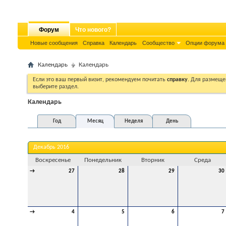
Форум
Что нового?
Новые сообщения
Справка
Календарь
Сообщество
Опции форума
Календарь
Календарь
Если это ваш первый визит, рекомендуем почитать
справку
. Для размеще
выберите раздел.
Календарь
Год
Месяц
Неделя
День
Декабрь 2016
Воскресенье
Понедельник
Вторник
Среда
→
27
28
29
30
→
4
5
6
7