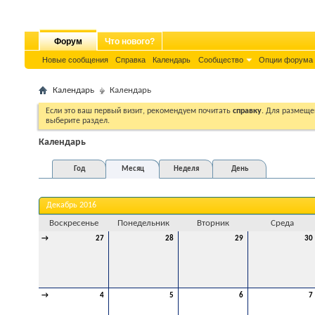
Форум
Что нового?
Новые сообщения
Справка
Календарь
Сообщество
Опции форума
Календарь
Календарь
Если это ваш первый визит, рекомендуем почитать
справку
. Для размеще
выберите раздел.
Календарь
Год
Месяц
Неделя
День
Декабрь 2016
Воскресенье
Понедельник
Вторник
Среда
→
27
28
29
30
→
4
5
6
7