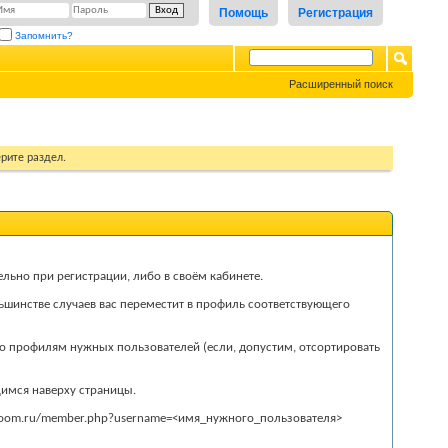
Помощь
Регистрация
Запомнить?
Расширенный поиск
рите раздел.
ьно при регистрации, либо в своём кабинете.
льшинстве случаев вас переместит в профиль соответствующего
по профилям нужных пользователей (если, допустим, отсортировать
щимся наверху страницы.
layroom.ru/member.php?username=<имя_нужного_пользователя>