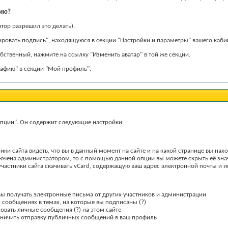
фию?
тор разрешил это делать).
ировать подпись
", находящуюся в секции "Настройки и параметры" вашего каби
обственный, нажмите на ссылку "
Изменить аватар
" в той же секции.
рафию
" в секции "Мой профиль".
пции
". Он содержит следующие настройки:
ики сайта видеть, что вы в данный момент на сайте и на какой странице вы нах
лючена администратором, то с помощью данной опции вы можете скрыть её зна
е участники сайта скачивать vCard, содержащую ваш адрес электронной почты и 
 вы получать электронные письма от других участников и администрации
х сообщениях в темах, на которые вы подписаны
(?)
ьзовать личные сообщения
(?)
на этом сайте
раничить отправку публичных сообщений в ваш профиль