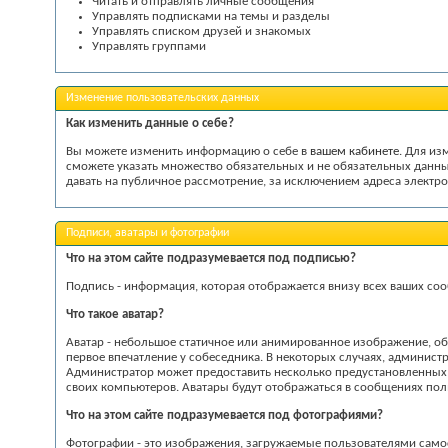
Читать и отправлять личные сообщения
Управлять подписками на темы и разделы
Управлять списком друзей и знакомых
Управлять группами
Изменение пользовательских данных
Как изменить данные о себе?
Вы можете изменить информацию о себе в
вашем кабинете
. Для из
сможете указать множество обязательных и не обязательных данны
давать на публичное рассмотрение, за исключением адреса электро
Подписи, аватары и фотографии
Что на этом сайте подразумевается под подписью?
Подпись - информация, которая отображается внизу всех ваших соо
Что такое аватар?
Аватар - небольшое статичное или анимированное изображение, об
первое впечатление у собеседника. В некоторых случаях, админис
Администратор может предоставить несколько предустановленных а
своих компьютеров. Аватары будут отображаться в сообщениях поль
Что на этом сайте подразумевается под фотографиями?
Фотографии - это изображения, загружаемые пользователями само