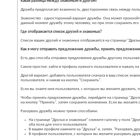
Какая разница между знакомым и другом?
Дружба предполагает взаимность, двустороннюю связь между поль
Знакомство - односторонний вариант дружбы. Она может произойти
данный момент дружбу этому человеку, но при этом сохранить его 
Где отображается список друзей и знакомых?
Список ваших друзей и знакомых отображается на странице "
Друзь
Как я могу отправить предложение дружбы, принять предложение
Есть два способа отправки предложения дружбы другому пользова
Самое простое: зайти в профиль нужного пользователя и нажать на
Другой вариант: добавить пользователя сначала в ваш список знак
пользователя, и нажав на кнопку "Сохранить".
Если вы знаете имя пользователя, с которым вы желаете дружить, 
Чтобы принять предложение дружбы, перейдите на страницу "Друз
на кнопку "Принять", затем сохраните изменения. Если вы желаете
Разорвать дружбу можно тремя способами:
На странице "Друзья и знакомые" снимите галочку у поля "Дру
оба поля для этого пользователя.
В вашем профиле нажмите на "Друзья" и, затем, "Разорвать д
В профиле пользователя, с которым вы желаете разорвать друж