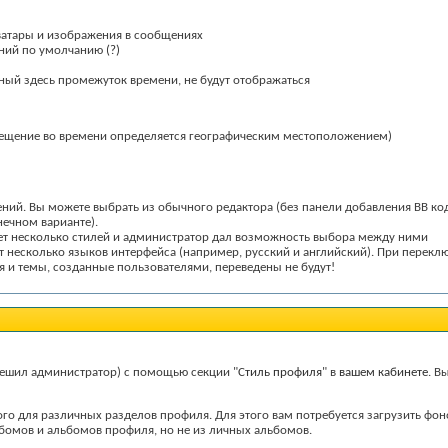
аватары и изображения в сообщениях
ений по умолчанию
(?)
нный здесь промежуток времени, не будут отображаться
смещение во времени определяется географическим местоположением)
ний. Вы можете выбрать из обычного редактора (без панели добавления BB кодо
онечном варианте).
ивает несколько стилей и администратор дал возможность выбора между ними
вает несколько языков интерфейса (например, русский и английский). При пере
 и темы, созданные пользователями, переведены не будут!
решил администратор) с помощью секции "
Стиль профиля
" в
вашем кабинете
. В
ого для различных разделов профиля. Для этого вам потребуется загрузить ф
омов и альбомов профиля, но не из личных альбомов.