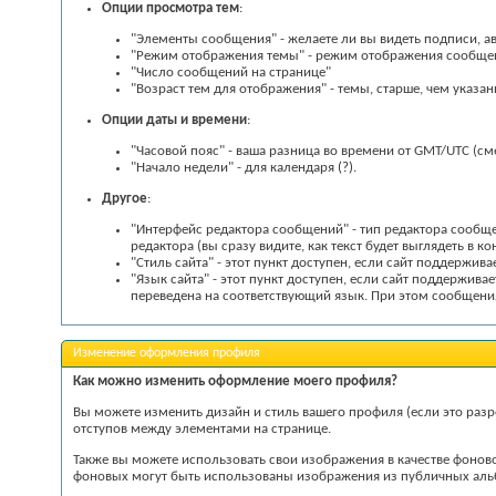
Опции просмотра тем
:
"Элементы сообщения" - желаете ли вы видеть подписи, 
"Режим отображения темы" - режим отображения сообщ
"Число сообщений на странице"
"Возраст тем для отображения" - темы, старше, чем указа
Опции даты и времени
:
"Часовой пояс" - ваша разница во времени от GMT/UTC (
"Начало недели" - для календаря
(?)
.
Другое
:
"Интерфейс редактора сообщений" - тип редактора сообще
редактора (вы сразу видите, как текст будет выглядеть в к
"Стиль сайта" - этот пункт доступен, если сайт поддерж
"Язык сайта" - этот пункт доступен, если сайт поддержи
переведена на соответствующий язык. При этом сообщения
Изменение оформления профиля
Как можно изменить оформление моего профиля?
Вы можете изменить дизайн и стиль вашего профиля (если это раз
отступов между элементами на странице.
Также вы можете использовать свои изображения в качестве фонов
фоновых могут быть использованы изображения из публичных альб