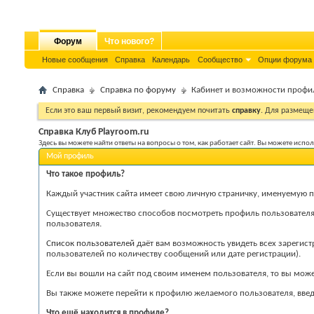
Форум
Что нового?
Новые сообщения
Справка
Календарь
Сообщество
Опции форума
Справка
Справка по форуму
Кабинет и возможности профи
Если это ваш первый визит, рекомендуем почитать
справку
. Для размеще
Справка Клуб Playroom.ru
Здесь вы можете найти ответы на вопросы о том, как работает сайт. Вы можете исп
Мой профиль
Что такое профиль?
Каждый участник сайта имеет свою личную страничку, именуемую п
Существует множество способов посмотреть профиль пользователя. 
пользователя.
Список пользователей
даёт вам возможность увидеть всех зарегист
пользователей по количеству сообщений или дате регистрации).
Если вы вошли на сайт под своим именем пользователя, то вы може
Вы также можете перейти к профилю желаемого пользователя, введя
Что ещё находится в профиле?