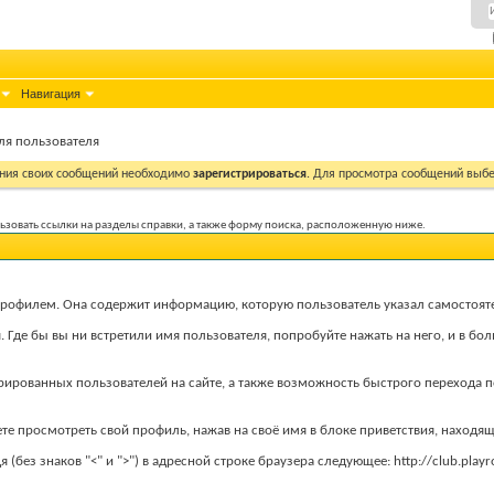
Навигация
ля пользователя
ния своих сообщений необходимо
зарегистрироваться
. Для просмотра сообщений выбе
ользовать ссылки на разделы справки, а также форму поиска, расположенную ниже.
рофилем. Она содержит информацию, которую пользователь указал самостоятел
Где бы вы ни встретили имя пользователя, попробуйте нажать на него, и в бо
рированных пользователей на сайте, а также возможность быстрого перехода 
те просмотреть свой профиль, нажав на своё имя в блоке приветствия, находя
 (без знаков "<" и ">") в адресной строке браузера следующее: http://club.p