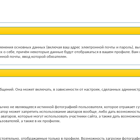
менения основных данных (включая ваш адрес электронной почты и пароль), вы
х о себе, причём некоторые данные будут отображаться в вашем профиле. Вам 
нной почты, ввод которой обязателен.
бщений. Она может включать, в зависимости от настроек, сделанных администра
ычно не являющееся истинной фотографией пользователя, которое отражает су
тратор может запретить использование аватаров вообще, либо дать возможност
ватаров, которые могут использовать участники сайта, а также дать возможно
зователей, а также в их профилях.
стоятельно, отображаемые только в профиле. Возможность загрузки фотограф