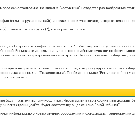
 ввёл самостоятельно. Во вкладке "Статистика" находятся разнообразные стат
афии (если загружена на сайт), а также список участников, которые недавно п
ов
(?)
пользователя и групп
(?)
, в которых он состоит.
еобщее обозрение в профиле пользователя. Чтобы отправить публичное сообще
бщений. Вы можете использовать лишь определённые функции по форматиров
овых машин, если это разрешил администратор. Чтобы отправить сообщение, ко
ены администрацией, а также пользователем, которому адресовано это сообще
ции, нажав на ссылке "Пожаловаться". Пройдя по ссылке "Весь диалог", вы ув
ы просматриваете.
рые будут применяться лично для вас. Чтобы зайти в свой кабинет, вы должны б
у многих страниц сайта, будет соответствующая ссылка: "Мой кабинет".
включая информацию о новых личных сообщениях и ожидающих предложениях др