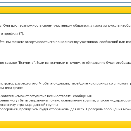
у. Они дают возможность своим участникам общаться, а также загружать изобр
его профиля
(?)
.
йте. Вы можете отсортировать его по количеству участников, сообщений или и
 по ссылке "Вступить". Если вы вступили в группу, то её название будет отобра
стратор разрешил это. Чтобы это сделать, перейдите на страницу со списком г
ри типа групп:
зователь сможет вступить в неё и оставлять сообщения
ашения могут быть отправлены только основателем группы, а также модератор
юся внизу страницы данной группы
 проверяться, прежде чем будут отображены для всех. Проверять сообщения мо