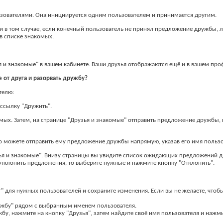
зователями. Она инициируется одним пользователем и принимается другим.
 в том случае, если конечный пользователь не принял предложение дружбы, ли
в списке знакомых.
я и знакомые
" в
вашем кабинете
. Ваши друзья отображаются ещё и в вашем про
 от друга и разорвать дружбу?
телю:
 ссылку "Дружить".
омых. Затем, на странице "Друзья и знакомые" отправить предложение дружбы, 
то можете отправить ему предложение дружбы напрямую, указав его имя пользов
ья и знакомые". Внизу страницы вы увидите список ожидающих предложений д
 отклонить предложения, то выберите нужные и нажмите кнопку "Отклонить".
г" для нужных пользователей и сохраните изменения. Если вы не желаете, чтоб
ружбу" рядом с выбранным именем пользователя.
бу, нажмите на кнопку "Друзья", затем найдите своё имя пользователя и нажми