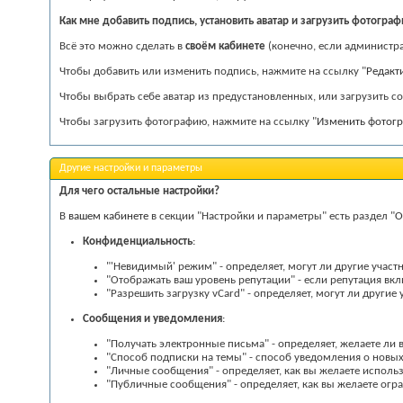
Как мне добавить подпись, установить аватар и загрузить фотогра
Всё это можно сделать в
своём кабинете
(конечно, если администра
Чтобы добавить или изменить подпись, нажмите на ссылку "
Редакт
Чтобы выбрать себе аватар из предустановленных, или загрузить с
Чтобы загрузить фотографию, нажмите на ссылку "
Изменить фотог
Другие настройки и параметры
Для чего остальные настройки?
В
вашем кабинете
в секции "Настройки и параметры" есть раздел "
О
Конфиденциальность
:
"'Невидимый' режим" - определяет, могут ли другие участн
"Отображать ваш уровень репутации" - если репутация вк
"Разрешить загрузку vCard" - определяет, могут ли други
Сообщения и уведомления
:
"Получать электронные письма" - определяет, желаете ли
"Способ подписки на темы" - способ уведомления о новы
"Личные сообщения" - определяет, как вы желаете испол
"Публичные сообщения" - определяет, как вы желаете ог