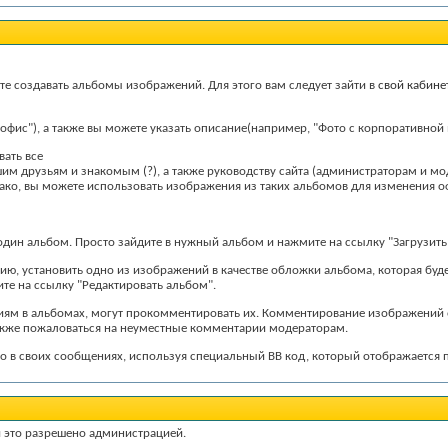
те создавать альбомы изображений. Для этого вам следует зайти в
свой кабине
ис"), а также вы можете указать описание(например, "Фото с корпоративной 
вать все
ашим друзьям и знакомым
(?)
, а также руководству сайта (администраторам и м
нако, вы можете использовать изображения из таких альбомов для изменения
один альбом. Просто зайдите в нужный альбом и нажмите на ссылку "Загрузит
ию, установить одно из изображений в качестве обложки альбома, которая буд
ите на ссылку "Редактировать альбом".
ниям в альбомах, могут прокомментировать их. Комментирование изображений
акже пожаловаться на неуместные комментарии модераторам.
его в своих сообщениях, используя специальный BB код, который отображается
и это разрешено администрацией.