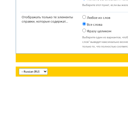
Выберите этот пункт, если вы желае
Отображать только те элементы
Любое из слов
справки, которые содержат...
Все слова
Фразу целиком
Выберите один из вариантов, что
слов" выведет максимально возмо
только то, что полностью соответ