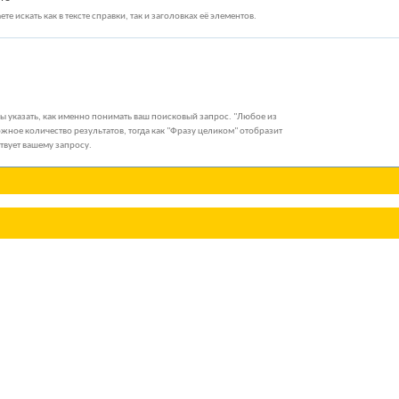
те искать как в тексте справки, так и заголовках её элементов.
бы указать, как именно понимать ваш поисковый запрос. "Любое из
жное количество результатов, тогда как "Фразу целиком" отобразит
ствует вашему запросу.