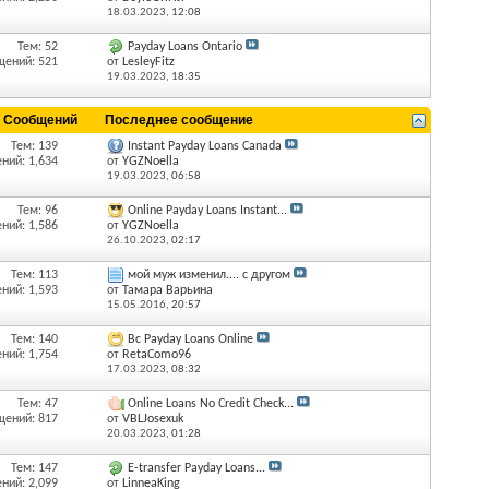
18.03.2023,
12:08
Тем: 52
Payday Loans Ontario
щений: 521
от
LesleyFitz
19.03.2023,
18:35
/ Сообщений
Последнее сообщение
Тем: 139
Instant Payday Loans Canada
ний: 1,634
от
YGZNoella
19.03.2023,
06:58
Тем: 96
Online Payday Loans Instant...
ний: 1,586
от
YGZNoella
26.10.2023,
02:17
Тем: 113
мой муж изменил.... с другом
ний: 1,593
от
Тамара Варьина
15.05.2016,
20:57
Тем: 140
Bc Payday Loans Online
ний: 1,754
от
RetaComo96
17.03.2023,
08:32
Тем: 47
Online Loans No Credit Check...
щений: 817
от
VBLJosexuk
20.03.2023,
01:28
Тем: 147
E-transfer Payday Loans...
ний: 2,099
от
LinneaKing