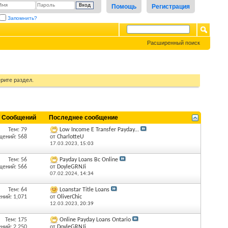
Помощь
Регистрация
Запомнить?
Расширенный поиск
рите раздел.
/ Сообщений
Последнее сообщение
Тем: 79
Low Income E Transfer Payday...
щений: 568
от
CharlotteU
17.03.2023,
15:03
Тем: 56
Payday Loans Bc Online
щений: 566
от
DoyleGRNJi
07.02.2024,
14:34
Тем: 64
Loanstar Title Loans
ний: 1,071
от
OliverChic
12.03.2023,
20:39
Тем: 175
Online Payday Loans Ontario
ний: 2,250
от
DoyleGRNJi