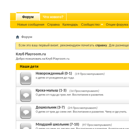
Форум
Что нового?
Новые сообщения
Справка
Календарь
Сообщество
Опции форума
Форум
Если это ваш первый визит, рекомендуем почитать
справку
. Для размеще
Клуб Playroom.ru
Добро пожаловать на Клуб Playroom.ru.
Наши дети
Новорожденный (0-1)
(19 Просматривает)
о детях от рождения до года.
Кроха-малыш (1-3)
(16 Просматривает)
О детях от года до трех лет. Воспитание и развитие.
Дошкольник (3-7)
(24 Просматривает)
О детях от трех до семи лет. Воспитание и развитие. Чему и где учить.
Младший школьник (7-10)
(97 Просматривает)
О детях от семи до десяти лет. Воспитание и развитие. Адаптация в шк