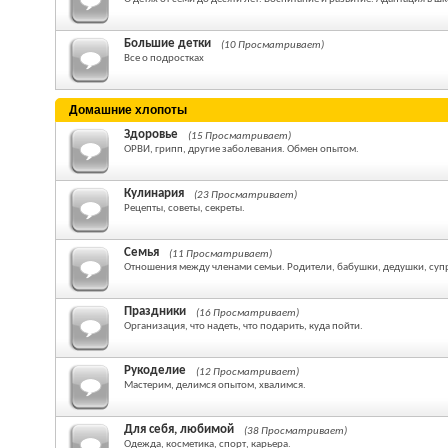
Большие детки
(10 Просматривает)
Все о подростках
Домашние хлопоты
Здоровье
(15 Просматривает)
ОРВИ, грипп, другие заболевания. Обмен опытом.
Кулинария
(23 Просматривает)
Рецепты, советы, секреты.
Семья
(11 Просматривает)
Отношения между членами семьи. Родители, бабушки, дедушки, суп
Праздники
(16 Просматривает)
Организация, что надеть, что подарить, куда пойти.
Рукоделие
(12 Просматривает)
Мастерим, делимся опытом, хвалимся.
Для себя, любимой
(38 Просматривает)
Одежда, косметика, спорт, карьера.