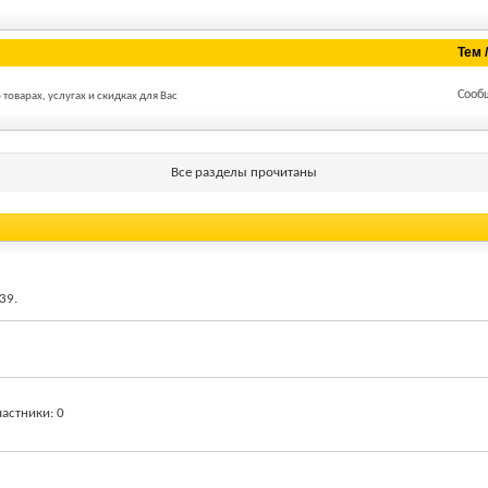
Тем 
Сооб
оварах, услугах и скидках для Вас
Все разделы прочитаны
:39
.
частники
0