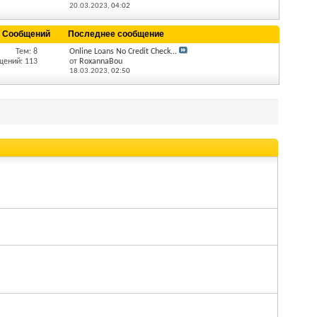
20.03.2023,
04:02
/ Сообщений
Последнее сообщение
Тем: 8
Online Loans No Credit Check...
щений: 113
от
RoxannaBou
18.03.2023,
02:50