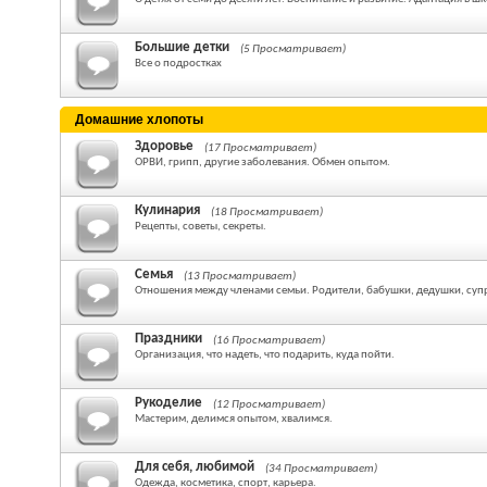
Большие детки
(5 Просматривает)
Все о подростках
Домашние хлопоты
Здоровье
(17 Просматривает)
ОРВИ, грипп, другие заболевания. Обмен опытом.
Кулинария
(18 Просматривает)
Рецепты, советы, секреты.
Семья
(13 Просматривает)
Отношения между членами семьи. Родители, бабушки, дедушки, суп
Праздники
(16 Просматривает)
Организация, что надеть, что подарить, куда пойти.
Рукоделие
(12 Просматривает)
Мастерим, делимся опытом, хвалимся.
Для себя, любимой
(34 Просматривает)
Одежда, косметика, спорт, карьера.