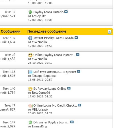
18.03.2023,
12:08
Тем: 52
Payday Loans Ontario
щений: 521
от
LesleyFitz
19.03.2023,
18:35
/ Сообщений
Последнее сообщение
Тем: 139
Instant Payday Loans Canada
ний: 1,634
от
YGZNoella
19.03.2023,
06:58
Тем: 96
Online Payday Loans Instant...
ний: 1,586
от
YGZNoella
26.10.2023,
02:17
Тем: 113
мой муж изменил.... с другом
ний: 1,593
от
Тамара Варьина
15.05.2016,
20:57
Тем: 140
Bc Payday Loans Online
ний: 1,754
от
RetaComo96
17.03.2023,
08:32
Тем: 47
Online Loans No Credit Check...
щений: 817
от
VBLJosexuk
20.03.2023,
01:28
Тем: 147
E-transfer Payday Loans...
ний: 2,099
от
LinneaKing