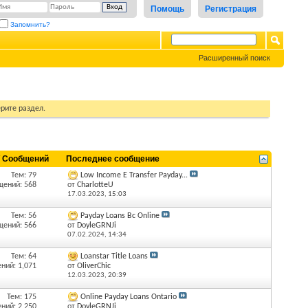
Помощь
Регистрация
Запомнить?
Расширенный поиск
рите раздел.
/ Сообщений
Последнее сообщение
Тем: 79
Low Income E Transfer Payday...
щений: 568
от
CharlotteU
17.03.2023,
15:03
Тем: 56
Payday Loans Bc Online
щений: 566
от
DoyleGRNJi
07.02.2024,
14:34
Тем: 64
Loanstar Title Loans
ний: 1,071
от
OliverChic
12.03.2023,
20:39
Тем: 175
Online Payday Loans Ontario
ний: 2,250
от
DoyleGRNJi