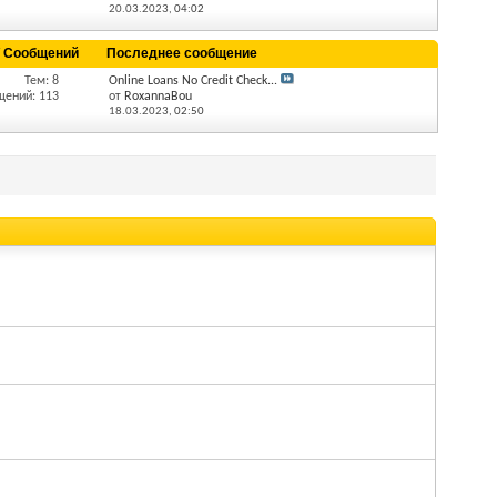
20.03.2023,
04:02
/ Сообщений
Последнее сообщение
Тем: 8
Online Loans No Credit Check...
щений: 113
от
RoxannaBou
18.03.2023,
02:50