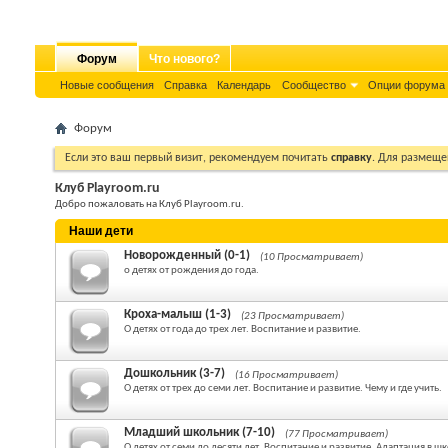
Форум
Что нового?
Новые сообщения
Справка
Календарь
Сообщество
Опции форума
Форум
Если это ваш первый визит, рекомендуем почитать
справку
. Для размеще
Клуб Playroom.ru
Добро пожаловать на Клуб Playroom.ru.
Наши дети
Новорожденный (0-1)
(10 Просматривает)
о детях от рождения до года.
Кроха-малыш (1-3)
(23 Просматривает)
О детях от года до трех лет. Воспитание и развитие.
Дошкольник (3-7)
(16 Просматривает)
О детях от трех до семи лет. Воспитание и развитие. Чему и где учить.
Младший школьник (7-10)
(77 Просматривает)
О детях от семи до десяти лет. Воспитание и развитие. Адаптация в шк