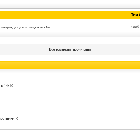
Тем 
Сооб
оварах, услугах и скидках для Вас
Все разделы прочитаны
 в
14:10
.
частники
0