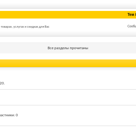
Тем 
Сооб
оварах, услугах и скидках для Вас
Все разделы прочитаны
:20
.
частники
0