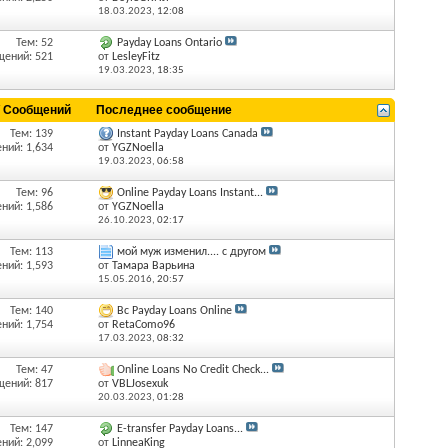
18.03.2023,
12:08
Тем: 52
Payday Loans Ontario
щений: 521
от
LesleyFitz
19.03.2023,
18:35
/ Сообщений
Последнее сообщение
Тем: 139
Instant Payday Loans Canada
ний: 1,634
от
YGZNoella
19.03.2023,
06:58
Тем: 96
Online Payday Loans Instant...
ний: 1,586
от
YGZNoella
26.10.2023,
02:17
Тем: 113
мой муж изменил.... с другом
ний: 1,593
от
Тамара Варьина
15.05.2016,
20:57
Тем: 140
Bc Payday Loans Online
ний: 1,754
от
RetaComo96
17.03.2023,
08:32
Тем: 47
Online Loans No Credit Check...
щений: 817
от
VBLJosexuk
20.03.2023,
01:28
Тем: 147
E-transfer Payday Loans...
ний: 2,099
от
LinneaKing