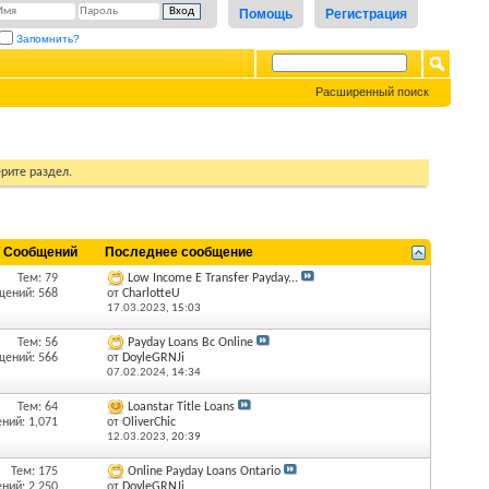
Помощь
Регистрация
Запомнить?
Расширенный поиск
рите раздел.
/ Сообщений
Последнее сообщение
Тем: 79
Low Income E Transfer Payday...
щений: 568
от
CharlotteU
17.03.2023,
15:03
Тем: 56
Payday Loans Bc Online
щений: 566
от
DoyleGRNJi
07.02.2024,
14:34
Тем: 64
Loanstar Title Loans
ний: 1,071
от
OliverChic
12.03.2023,
20:39
Тем: 175
Online Payday Loans Ontario
ний: 2,250
от
DoyleGRNJi