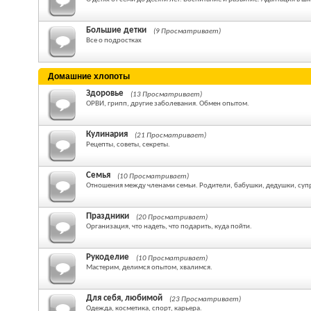
Большие детки
(9 Просматривает)
Все о подростках
Домашние хлопоты
Здоровье
(13 Просматривает)
ОРВИ, грипп, другие заболевания. Обмен опытом.
Кулинария
(21 Просматривает)
Рецепты, советы, секреты.
Семья
(10 Просматривает)
Отношения между членами семьи. Родители, бабушки, дедушки, суп
Праздники
(20 Просматривает)
Организация, что надеть, что подарить, куда пойти.
Рукоделие
(10 Просматривает)
Мастерим, делимся опытом, хвалимся.
Для себя, любимой
(23 Просматривает)
Одежда, косметика, спорт, карьера.