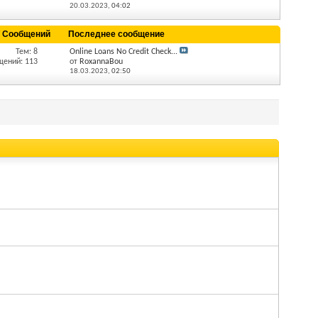
20.03.2023,
04:02
/ Сообщений
Последнее сообщение
Тем: 8
Online Loans No Credit Check...
щений: 113
от
RoxannaBou
18.03.2023,
02:50