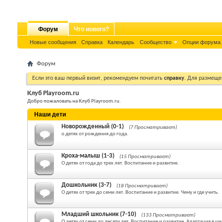
Форум
Что нового?
Новые сообщения
Справка
Календарь
Сообщество
Опции форума
Форум
Если это ваш первый визит, рекомендуем почитать
справку
. Для размеще
Клуб Playroom.ru
Добро пожаловать на Клуб Playroom.ru.
Наши дети
Новорожденный (0-1)
(7 Просматривает)
о детях от рождения до года.
Кроха-малыш (1-3)
(15 Просматривает)
О детях от года до трех лет. Воспитание и развитие.
Дошкольник (3-7)
(18 Просматривает)
О детях от трех до семи лет. Воспитание и развитие. Чему и где учить.
Младший школьник (7-10)
(133 Просматривает)
О детях от семи до десяти лет. Воспитание и развитие. Адаптация в шк