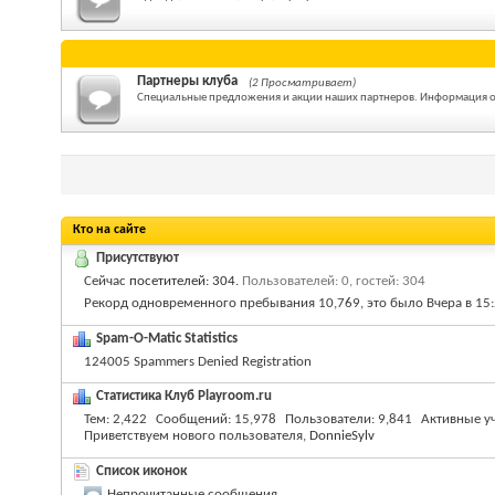
Партнеры клуба
(2 Просматривает)
Специальные предложения и акции наших партнеров. Информация о т
Кто на сайте
Присутствуют
Сейчас
посетителей: 304
.
Пользователей: 0, гостей: 304
Рекорд одновременного пребывания 10,769, это было Вчера в
15
Spam-O-Matic Statistics
124005 Spammers Denied Registration
Статистика Клуб Playroom.ru
Тем
2,422
Сообщений
15,978
Пользователи
9,841
Активные у
Приветствуем нового пользователя,
DonnieSylv
Список иконок
Непрочитанные сообщения