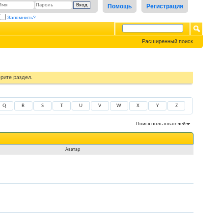
Помощь
Регистрация
Запомнить?
Расширенный поиск
рите раздел.
Q
R
S
T
U
V
W
X
Y
Z
Поиск пользователей
Показано с 1 по 4 из 4
На поиск затрачено
0.00
сек.
Аватар