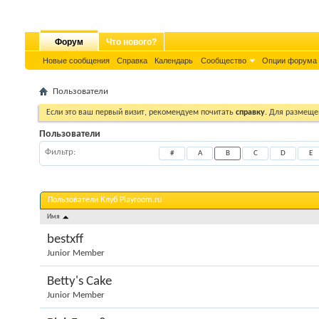
Форум
Что нового?
Новые сообщения
Справка
Календарь
Сообщество
Опции форума
Пользователи
Если это ваш первый визит, рекомендуем почитать
справку
. Для размеще
Пользователи
Фильтр
#
A
B
C
D
E
Пользователи Клуб Playroom.ru
Имя
bestxff
Junior Member
Betty's Cake
Junior Member