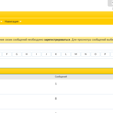
Навигация
ния своих сообщений необходимо
зарегистрироваться
. Для просмотра сообщений выбе
F
G
H
I
J
K
L
M
N
O
P
Сообщений
1
8