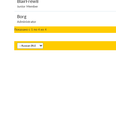
BlairFrew8
Junior Member
Borg
Administrator
Показано с 1 по 4 из 4