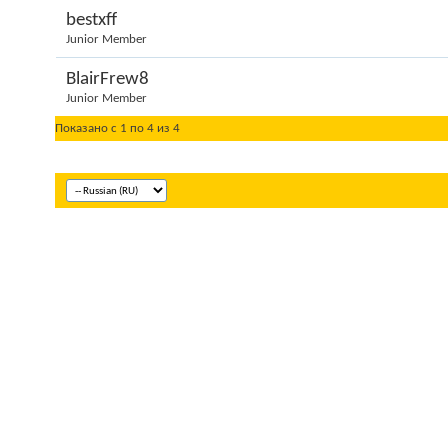
bestxff
Junior Member
BlairFrew8
Junior Member
Показано с 1 по 4 из 4