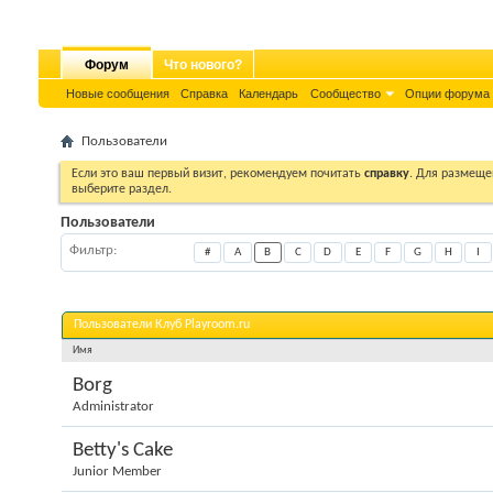
Форум
Что нового?
Новые сообщения
Справка
Календарь
Сообщество
Опции форума
Пользователи
Если это ваш первый визит, рекомендуем почитать
справку
. Для размеще
выберите раздел.
Пользователи
Фильтр
#
A
B
C
D
E
F
G
H
I
Пользователи Клуб Playroom.ru
Имя
Borg
Administrator
Betty's Cake
Junior Member