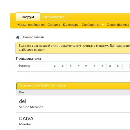
Форум
Что нового?
Новые сообщения
Справка
Календарь
Сообщество
Опции форума
Пользователи
Если это ваш первый визит, рекомендуем почитать
справку
. Для размеще
выберите раздел.
Пользователи
Фильтр
#
A
B
C
D
E
F
G
H
I
Пользователи Клуб Playroom.ru
Имя
del
Senior Member
DAIVA
Member