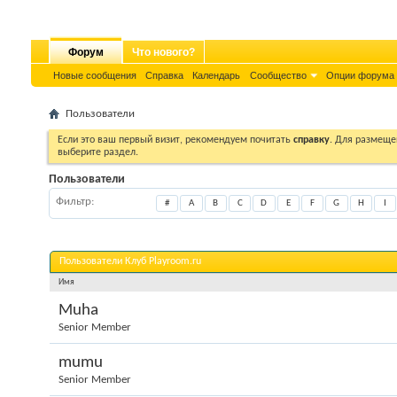
Форум
Что нового?
Новые сообщения
Справка
Календарь
Сообщество
Опции форума
Пользователи
Если это ваш первый визит, рекомендуем почитать
справку
. Для размеще
выберите раздел.
Пользователи
Фильтр
#
A
B
C
D
E
F
G
H
I
Пользователи Клуб Playroom.ru
Имя
Muha
Senior Member
mumu
Senior Member