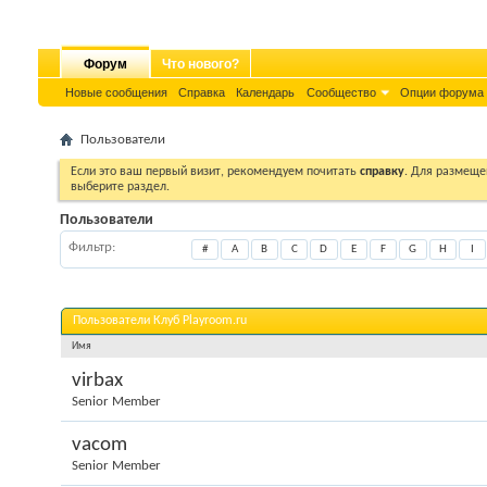
Форум
Что нового?
Новые сообщения
Справка
Календарь
Сообщество
Опции форума
Пользователи
Если это ваш первый визит, рекомендуем почитать
справку
. Для размеще
выберите раздел.
Пользователи
Фильтр
#
A
B
C
D
E
F
G
H
I
Пользователи Клуб Playroom.ru
Имя
virbax
Senior Member
vacom
Senior Member