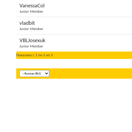
VanessaCol
Junior Member
vladbit
Junior Member
VBLJosexuk
Junior Member
Показано с 1 по 5 из 5