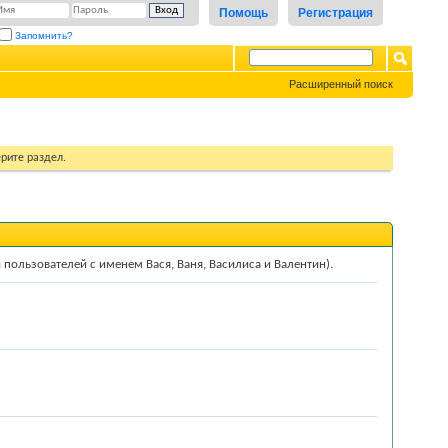
Помощь
Регистрация
Запомнить?
Расширенный поиск
рите раздел.
ти пользователей с именем
Ва
ся,
Ва
ня,
Ва
силиса и
Ва
лентин).