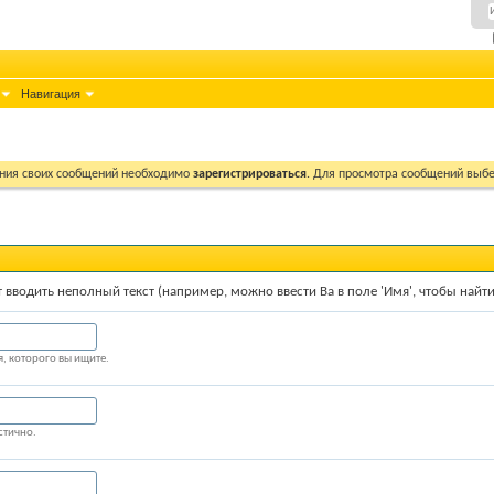
Навигация
ния своих сообщений необходимо
зарегистрироваться
. Для просмотра сообщений выбе
т вводить неполный текст (например, можно ввести
Ва
в поле 'Имя', чтобы най
, которого вы ищите.
стично.