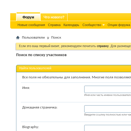
Форум
Что нового?
Новые сообщения
Справка
Календарь
Сообщество
Опции форума
Пользователи
Поиск
Если это ваш первый визит, рекомендуем почитать
справку
. Для размеще
Поиск по списку участников
Найти пользователей
Все поля не обязательны для заполнения. Многие поля позволяю
Имя:
Имя или часть имени пользователя
Домашняя страничка:
Введите ссылку полностью или ча
Biography: