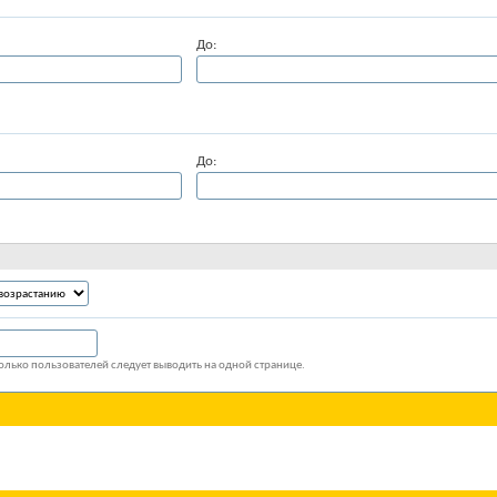
До:
До:
колько пользователей следует выводить на одной странице.