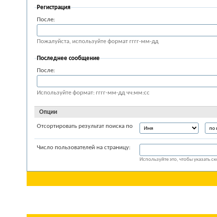
Регистрация
После:
Пожалуйста, используйте формат гггг-мм-дд
Последнее сообщение
После:
Используйте формат: гггг-мм-дд чч:мм:сс
Опции
Отсортировать результат поиска по
Число пользователей на страницу:
Используйте это, чтобы указать с