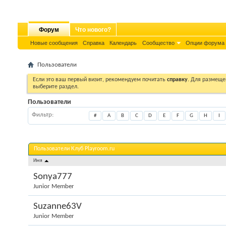
Форум
Что нового?
Новые сообщения
Справка
Календарь
Сообщество
Опции форума
Пользователи
Если это ваш первый визит, рекомендуем почитать
справку
. Для размеще
выберите раздел.
Пользователи
Фильтр
#
A
B
C
D
E
F
G
H
I
Пользователи Клуб Playroom.ru
Имя
Sonya777
Junior Member
Suzanne63V
Junior Member