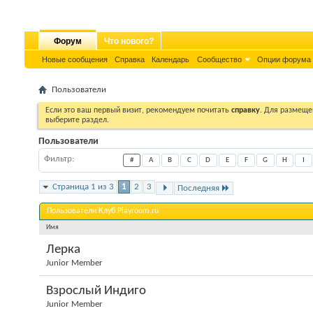
Форум
Что нового?
Новые сообщения
Справка
Календарь
Сообщество
Опции форума
Пользователи
Если это ваш первый визит, рекомендуем почитать
справку
. Для размеще
выберите раздел.
Пользователи
Фильтр
#
A
B
C
D
E
F
G
H
I
Страница 1 из 3
1
2
3
Последняя
Пользователи Клуб Playroom.ru
Имя
Лерка
Junior Member
Взрослый Индиго
Junior Member