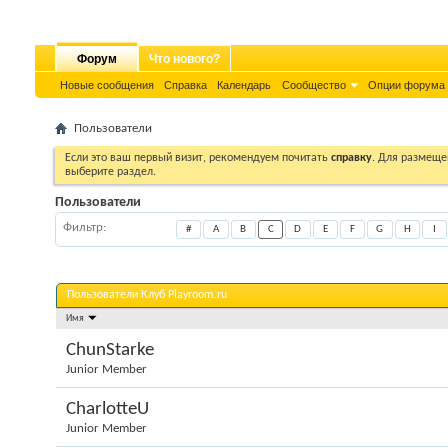
Форум
Что нового?
Новые сообщения
Справка
Календарь
Сообщество
Опции форума
Пользователи
Если это ваш первый визит, рекомендуем почитать
справку
. Для размеще
выберите раздел.
Пользователи
Фильтр
#
A
B
C
D
E
F
G
H
I
Пользователи Клуб Playroom.ru
Имя
ChunStarke
Junior Member
CharlotteU
Junior Member