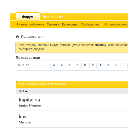
Форум
Что нового?
Новые сообщения
Справка
Календарь
Сообщество
Опции форума
Пользователи
Если это ваш первый визит, рекомендуем почитать
справку
. Для размеще
выберите раздел.
Пользователи
Фильтр
#
A
B
C
D
E
F
G
H
I
Пользователи Клуб Playroom.ru
Имя
kapitalina
Junior Member
kav
Member