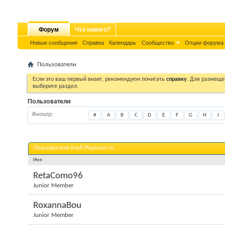
Форум
Что нового?
Новые сообщения
Справка
Календарь
Сообщество
Опции форума
Пользователи
Если это ваш первый визит, рекомендуем почитать
справку
. Для размеще
выберите раздел.
Пользователи
Фильтр
#
A
B
C
D
E
F
G
H
I
Пользователи Клуб Playroom.ru
Имя
RetaComo96
Junior Member
RoxannaBou
Junior Member