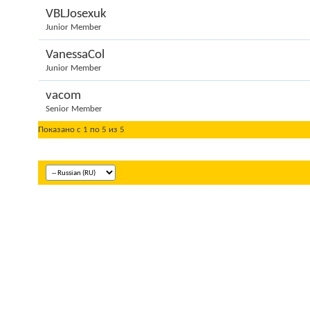
VBLJosexuk
Junior Member
VanessaCol
Junior Member
vacom
Senior Member
Показано с 1 по 5 из 5