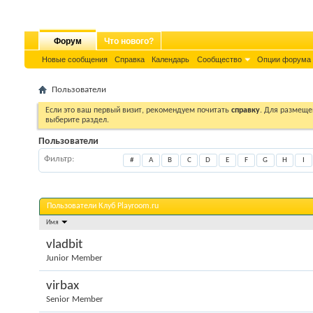
Форум
Что нового?
Новые сообщения
Справка
Календарь
Сообщество
Опции форума
Пользователи
Если это ваш первый визит, рекомендуем почитать
справку
. Для размеще
выберите раздел.
Пользователи
Фильтр
#
A
B
C
D
E
F
G
H
I
Пользователи Клуб Playroom.ru
Имя
vladbit
Junior Member
virbax
Senior Member