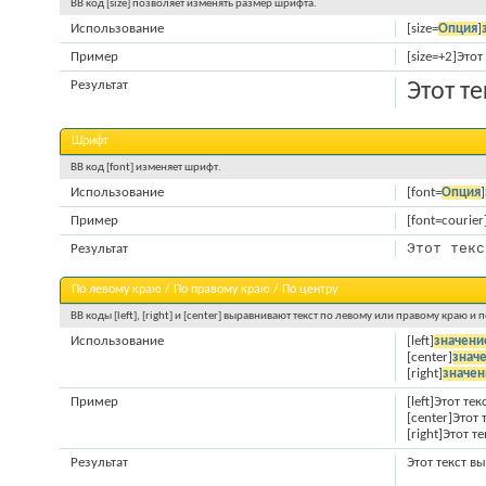
BB код [size] позволяет изменять размер шрифта.
Использование
[size=
Опция
]
Пример
[size=+2]Этот
Результат
Этот т
Шрифт
BB код [font] изменяет шрифт.
Использование
[font=
Опция
]
Пример
[font=courie
Этот текс
Результат
По левому краю / По правому краю / По центру
BB коды [left], [right] и [center] выравнивают текст по левому или правому краю и 
Использование
[left]
значени
[center]
знач
[right]
значен
Пример
[left]Этот те
[center]Этот
[right]Этот 
Результат
Этот текст в