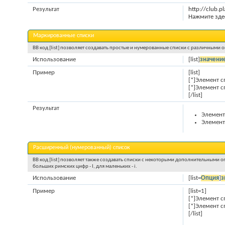
Результат
http://club.
Нажмите зде
Маркированные списки
BB код [list] позволяет создавать простые и нумерованные списки с различными
Использование
[list]
значени
Пример
[list]
[*]Элемент с
[*]Элемент с
[/list]
Результат
Элемент
Элемент
Расширенный (нумерованный) список
BB код [list] позволяет также создавать списки с некоторыми дополнительными о
больших римских цифр - I, для маленьких - i.
Использование
[list=
Опция
]
з
Пример
[list=1]
[*]Элемент с
[*]Элемент с
[/list]