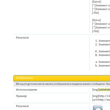
[list=A]
[*]Элемент с
[*]Элемент с
[/list]
[list=a]
[*]Элемент с
[*]Элемент с
[/list]
Результат
Элемент
Элемент
Элемент
Элемент
Элемент
Элемент
Изображения
BB код [img] позволяет вставлять изображения в пределах вашего сообщения. Пр
Использование
[img]
значени
Пример
[img]http://
[url=http://w
Результат