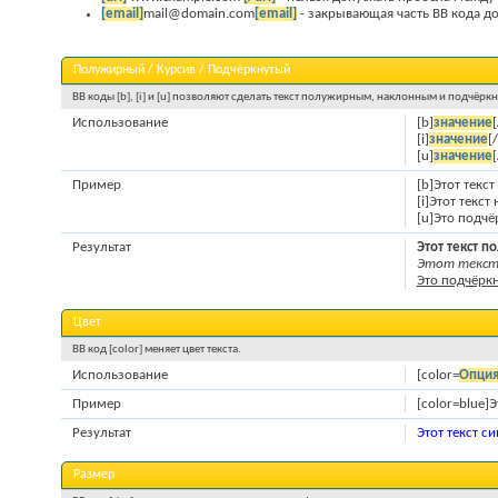
[email]
mail@domain.com
[email]
- закрывающая часть BB кода дол
Полужирный / Курсив / Подчёркнутый
BB коды [b], [i] и [u] позволяют сделать текст полужирным, наклонным и подчёрк
Использование
[b]
значение
[
[i]
значение
[/
[u]
значение
[
Пример
[b]Этот текс
[i]Этот текст
[u]Это подчё
Результат
Этот текст 
Этот текст 
Это подчёркн
Цвет
BB код [color] меняет цвет текста.
Использование
[color=
Опци
Пример
[color=blue]Э
Результат
Этот текст с
Размер