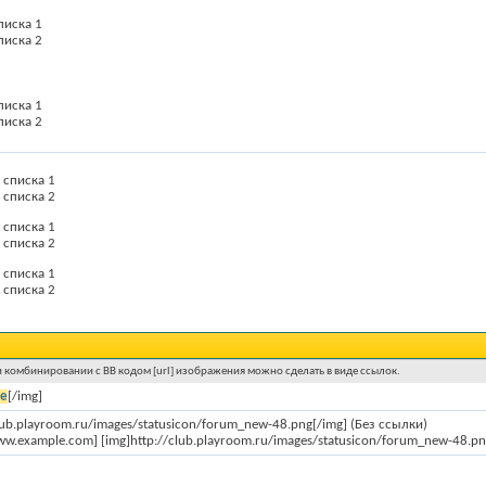
писка 1
писка 2
писка 1
писка 2
 списка 1
 списка 2
 списка 1
 списка 2
 списка 1
 списка 2
и комбинировании с BB кодом [url] изображения можно сделать в виде ссылок.
е
[/img]
club.playroom.ru/images/statusicon/forum_new-48.png[/img] (Без ссылки)
ww.example.com] [img]http://club.playroom.ru/images/statusicon/forum_new-48.png