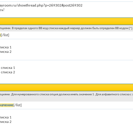
playroom.ru/showthread.php?p=269302#post269302
сь!
 опциями. В пределах одного BB код списка каждый маркер должен быть определен BB кодом [*].
е
[/list]
писка 1
писка 2
 списка 1
 списка 2
пциями. Для нумерованного списка опция должна иметь значение 1. Для алфавитного списка с з
начение
[/list]
писка 1
писка 2