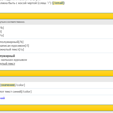
жна быть с косой чертой (слеш: '/') (
[/email]
)
нутым соответственно.
/b]
i]
/u]
т полужирный[/b]
 написан курсивом[/i]
ркнутый текст[/u]
полужирный
написан курсивом
утый текст
я
]
значение
[/color]
тот текст синий[/color]
иний