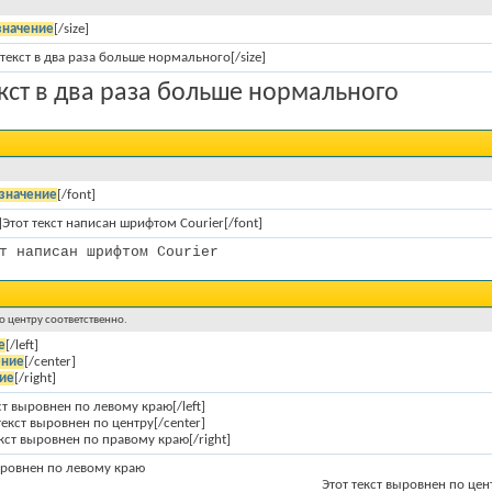
значение
[/size]
 текст в два раза больше нормального[/size]
екст в два раза больше нормального
значение
[/font]
r]Этот текст написан шрифтом Courier[/font]
т написан шрифтом Courier
по центру соответственно.
е
[/left]
ение
[/center]
ие
[/right]
кст выровнен по левому краю[/left]
 текст выровнен по центру[/center]
текст выровнен по правому краю[/right]
ыровнен по левому краю
Этот текст выровнен по цен