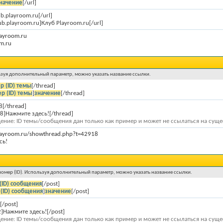
начение
[/url]
ub.playroom.ru[/url]
lub.playroom.ru]Клуб Playroom.ru[/url]
layroom.ru
m.ru
ользуя дополнительный параметр, можно указать название ссылки.
р (ID) темы
[/thread]
р (ID) темы
]
значение
[/thread]
8[/thread]
8]Нажмите здесь![/thread]
ение: ID темы/сообщения дан только как пример и может не ссылаться на сущ
playroom.ru/showthread.php?t=42918
сь!
 номер (ID). Используя дополнительный параметр, можно указать название ссылки.
(ID) сообщения
[/post]
(ID) сообщения
]
значение
[/post]
[/post]
]Нажмите здесь![/post]
ение: ID темы/сообщения дан только как пример и может не ссылаться на сущ