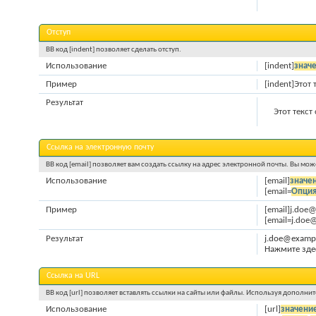
Отступ
BB код [indent] позволяет сделать отступ.
Использование
[indent]
знач
Пример
[indent]Этот 
Результат
Этот текст
Ссылка на электронную почту
BB код [email] позволяет вам создать ссылку на адрес электронной почты. Вы мо
Использование
[email]
значе
[email=
Опци
Пример
[email]j.doe
[email=j.doe
Результат
j.doe@examp
Нажмите зде
Ссылка на URL
BB код [url] позволяет вставлять ссылки на сайты или файлы. Используя дополни
Использование
[url]
значени