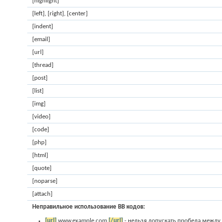
[highlight]
[left]
,
[right]
,
[center]
[indent]
[email]
[url]
[thread]
[post]
[list]
[img]
[video]
[code]
[php]
[html]
[quote]
[noparse]
[attach]
Неправильное использование BB кодов:
[url]
www.example.com
[/url]
- нельзя допускать пробела между 