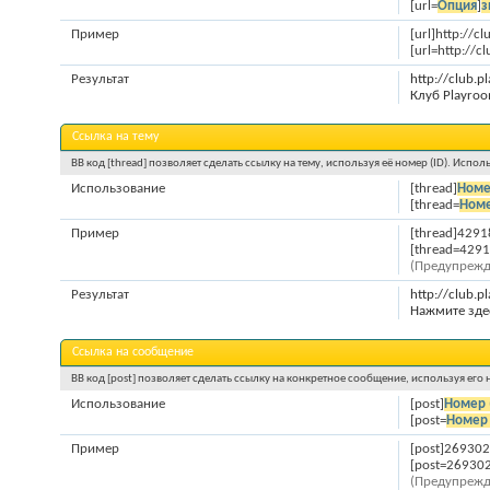
[url=
Опция
]
з
Пример
[url]http://cl
[url=http://c
Результат
http://club.p
Клуб Playroo
Ссылка на тему
BB код [thread] позволяет сделать ссылку на тему, используя её номер (ID). Исп
Использование
[thread]
Номе
[thread=
Номе
Пример
[thread]4291
[thread=4291
(Предупрежд
Результат
http://club.
Нажмите зде
Ссылка на сообщение
BB код [post] позволяет сделать ссылку на конкретное сообщение, используя его
Использование
[post]
Номер 
[post=
Номер 
Пример
[post]269302
[post=269302
(Предупрежд