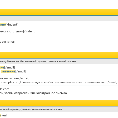
ение
[/indent]
текст с отступом[/indent]
 с отступом
жете добавить необязательный параметр 'name' к вашей ссылке.
ние
[/email]
я
]
значение
[/email]
@example.com[/email]
@example.com]Нажмите здесь, чтобы отправить мне электронное письмо[/email]
le.com
сь, чтобы отправить мне электронное письмо
тельный параметр, можно указать название ссылки.
е
[/url]