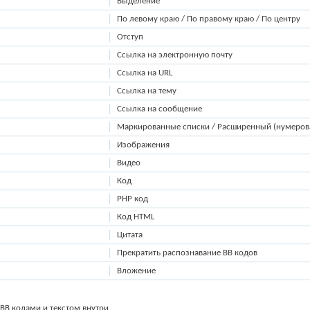
Выделение
По левому краю / По правому краю / По центру
Отступ
Ссылка на электронную почту
Ссылка на URL
Ссылка на тему
Ссылка на сообщение
Маркированные списки / Расширенный (нумеров
Изображения
Видео
Код
PHP код
Код HTML
Цитата
Прекратить распознавание BB кодов
Вложение
BB кодами и текстом внутри.