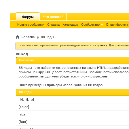
Форум
Что нового?
Новые сообщения
Справка
Календарь
Сообщество
Опции форума
Справка
BB коды
Если это ваш первый визит, рекомендуем почитать
справку
. Для размеще
BB код
Пояснение
BB коды - это набор тегов, основанных на языке HTML и разработа
причём не нарушая целостность страницы. Возможность использов
сообщениях, вы должны убедиться, что они разрешены.
Ниже приведены примеры использования BB кодов.
BB коды
[b]
,
[i]
,
[u]
[color]
[size]
[font]