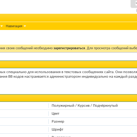
Навигация
ния своих сообщений необходимо
зарегистрироваться
. Для просмотра сообщений выбе
нных специально для использования в текстовых сообщениях сайта. Они позвол
ания BB кодов настраивается администратором индивидуально на каждый разде
Полужирный / Курсив / Подчёркнутый
Цвет
Размер
Шрифт