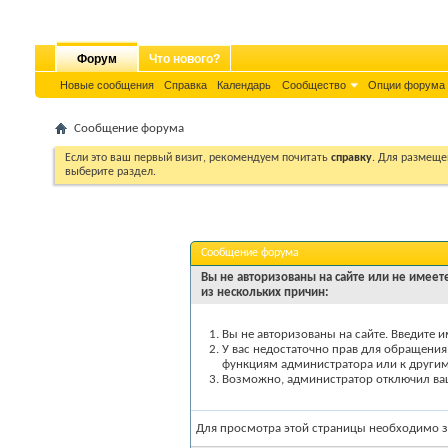
Форум
Что нового?
Новые сообщения
Справка
Календарь
Сообщество
Опции форума
Сообщение форума
Если это ваш первый визит, рекомендуем почитать
справку
. Для размеще
выберите раздел.
Сообщение форума
Вы не авторизованы на сайте или не имеете
из нескольких причин:
Вы не авторизованы на сайте. Введите и
У вас недостаточно прав для обращения 
функциям администратора или к други
Возможно, администратор отключил вашу
Для просмотра этой страницы необходимо