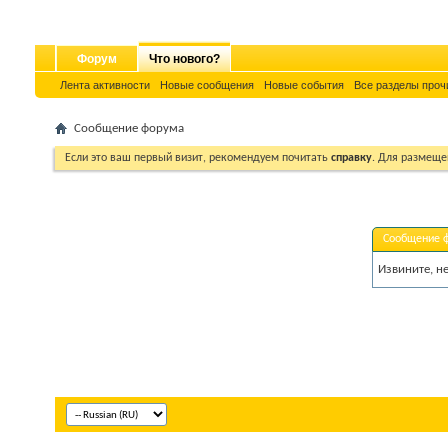
Форум
Что нового?
Лента активности
Новые сообщения
Новые события
Все разделы проч
Сообщение форума
Если это ваш первый визит, рекомендуем почитать
справку
. Для размеще
Сообщение 
Извините, н