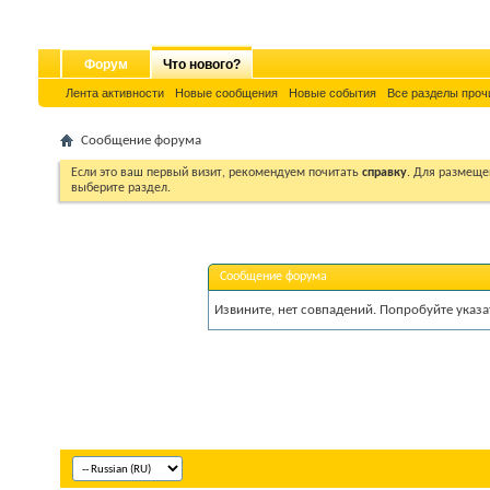
Форум
Что нового?
Лента активности
Новые сообщения
Новые события
Все разделы проч
Сообщение форума
Если это ваш первый визит, рекомендуем почитать
справку
. Для размеще
выберите раздел.
Сообщение форума
Извините, нет совпадений. Попробуйте указа