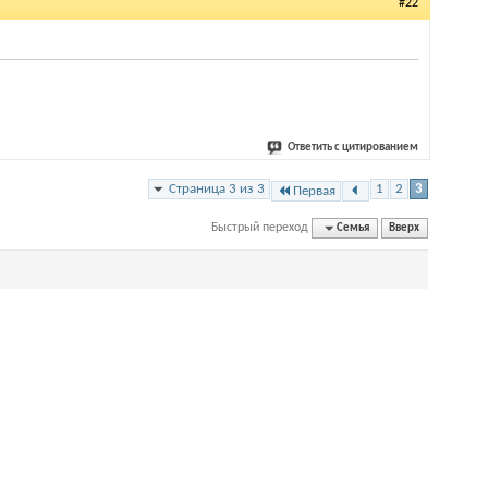
#22
Ответить с цитированием
Страница 3 из 3
1
2
3
Первая
Быстрый переход
Семья
Вверх