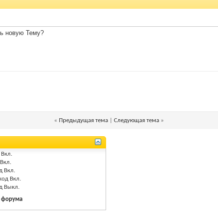
ть новую Тему?
«
Предыдущая тема
|
Следующая тема
»
Вкл.
Вкл.
д
Вкл.
код
Вкл.
од
Выкл.
 форума