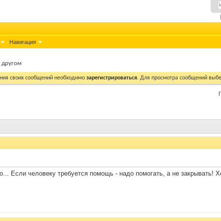
Навигация
с другом
ния своих сообщений необходимо
зарегистрироваться
. Для просмотра сообщений выбе
о... Если человеку требуется помощь - надо помогать, а не закрывать! 