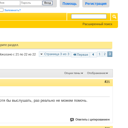
Помощь
Регистрация
Запомнить?
Расширенный поиск
рите раздел.
Страница 3 из 3
1
2
3
Показано с 21 по 22 из 22
Первая
Опции темы
Отображение
#21
Хотя бы выслушать, раз реально не можем помочь.
Ответить с цитированием