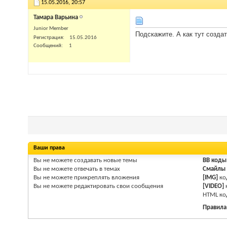
15.05.2016,
20:57
Тамара Варьина
Junior Member
Подскажите. А как тут созда
Регистрация
15.05.2016
Сообщений
1
Ваши права
Вы
не можете
создавать новые темы
BB коды
Вы
не можете
отвечать в темах
Смайлы
Вы
не можете
прикреплять вложения
[IMG]
ко
Вы
не можете
редактировать свои сообщения
[VIDEO]
HTM
L к
Правила