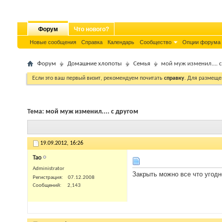
Форум
Что нового?
Новые сообщения
Справка
Календарь
Сообщество
Опции форума
Форум
Домашние хлопоты
Семья
мой муж изменил.... 
Если это ваш первый визит, рекомендуем почитать
справку
. Для размеще
Тема:
мой муж изменил.... с другом
19.09.2012,
16:26
Tao
Administrator
Закрыть можно все что угодн
Регистрация
07.12.2008
Сообщений
2,143