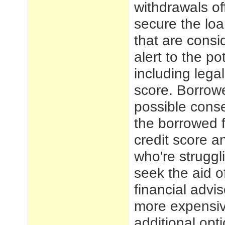
withdrawals of
secure the lo
that are cons
alert to the p
including lega
score. Borrowe
possible cons
the borrowed f
credit score a
who're struggl
seek the aid o
financial advi
more expensiv
additional opti