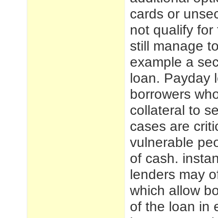
cards or unse
not qualify for
still manage to
example a secu
loan. Payday 
borrowers who
collateral to 
cases are crit
vulnerable pe
of cash.
insta
lenders may of
which allow b
of the loan in