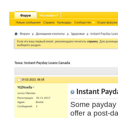
Форум
Что нового?
Новые сообщения
Справка
Календарь
Сообщество
Опции форума
Форум
Домашние хлопоты
Здоровье
Instant Payday Loa
Если это ваш первый визит, рекомендуем почитать
справку
. Для размеще
выберите раздел.
Тема:
Instant Payday Loans Canada
19.03.2023,
06:58
YGZNoella
Instant Payd
Junior Member
Регистрация
20.11.2017
Some payday l
Адрес
Boxtel
Сообщений
3
offer a post-d