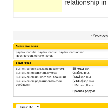
relationship i
«
Предыдуща
Метки этой темы
payday loans bc
,
payday loans ei
,
payday loans online
Просмотреть облако меток
Ваши права
Вы
не можете
создавать новые темы
BB коды
Вкл.
Вы
не можете
отвечать в темах
Смайлы
Вкл.
Вы
не можете
прикреплять вложения
[IMG]
код
Вкл.
Вы
не можете
редактировать свои
[VIDEO]
код
Вкл.
сообщения
HTM
L код
Выкл.
Правила форума