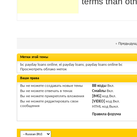
terms than oth
«
Предыдуща
Метки этой темы
bc payday loans online
,
ei payday loans
,
payday loans online bc
Просмотреть облако меток
Ваши права
Вы
не можете
создавать новые темы
BB коды
Вкл.
Вы
не можете
отвечать в темах
Смайлы
Вкл.
Вы
не можете
прикреплять вложения
[IMG]
код
Вкл.
Вы
не можете
редактировать свои
[VIDEO]
код
Вкл.
сообщения
HTM
L код
Выкл.
Правила форума