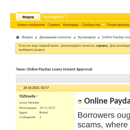
Форум
Что нового?
Новые сообщения
Справка
Календарь
Сообщество
Опции форума
Форум
Домашние хлопоты
Кулинария
Online Payday Loa
Если это ваш первый визит, рекомендуем почитать
справку
. Для размеще
выберите раздел.
Тема:
Online Payday Loans Instant Approval
26.10.2023,
02:17
YGZNoella
Online Payda
Junior Member
Регистрация
20.11.2017
Borrowers oug
Адрес
Boxtel
Сообщений
3
scams, where f