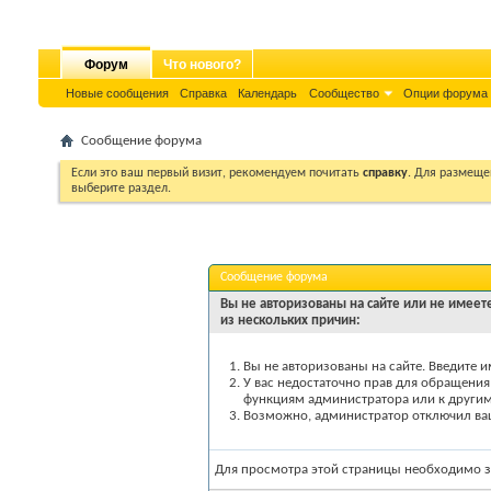
Форум
Что нового?
Новые сообщения
Справка
Календарь
Сообщество
Опции форума
Сообщение форума
Если это ваш первый визит, рекомендуем почитать
справку
. Для размеще
выберите раздел.
Сообщение форума
Вы не авторизованы на сайте или не имеете
из нескольких причин:
Вы не авторизованы на сайте. Введите и
У вас недостаточно прав для обращения 
функциям администратора или к други
Возможно, администратор отключил вашу
Для просмотра этой страницы необходимо