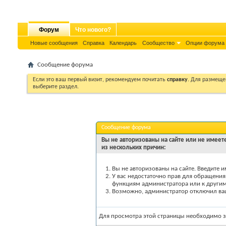
Форум
Что нового?
Новые сообщения
Справка
Календарь
Сообщество
Опции форума
Сообщение форума
Если это ваш первый визит, рекомендуем почитать
справку
. Для размеще
выберите раздел.
Сообщение форума
Вы не авторизованы на сайте или не имеете
из нескольких причин:
Вы не авторизованы на сайте. Введите и
У вас недостаточно прав для обращения 
функциям администратора или к други
Возможно, администратор отключил вашу
Для просмотра этой страницы необходимо